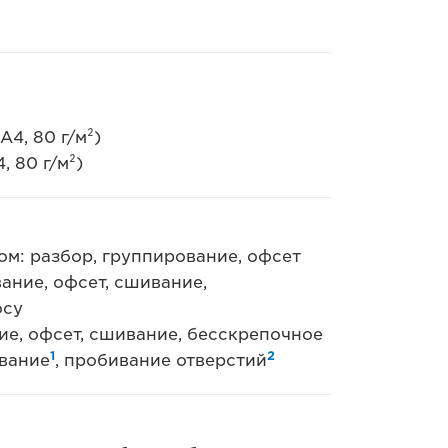
4, 80 г/м²)
 80 г/м²)
м: разбор, группирование, офсет
ание, офсет, сшивание,
осу
е, офсет, сшивание, бесскрепочное
1
2
вание
, пробивание отверстий