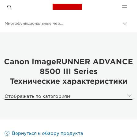
Canon Logo, back to h
Многофункциональные черно-белые принтеры
Пере
цепо
Canon
Решения и услуги
Продукты и решения для бизнеса
Canon imageRUNNER ADVANCE
8500 III Series
Принтеры и факсимильные аппараты для бизнеса
Технические характеристики
Многофункциональные принтеры - Принтеры «Все в одном»
Отображать по категориям
Вернуться к обзору продукта