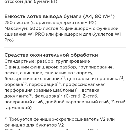
отсеком для бумаги E1)
Емкость лотка вывода бумаги (A4, 80 г/м²)
250 листов (с оригиналодержателем R2).
Максимум: 5000 листов (с финишером с функцией
сшивания W1 PRO или финишером для буклетов W1
Pro)
Средства окончательной обработки
Стандартные: разбор, группирование
С внешним финишером: разбор, группирование,
офсет, сшивание, сшивание по запросу,
*1
*2
бесскрепочное сшивание
, центральная прошивка
,
*3
*4
обрезка
, перфорация
, профессиональная
*5
перфорация (разные шаблоны)
, вставка
*6
*7
документа
, фальцовка
(C-сгиб, Z-сгиб,
поперечный сгиб, двойной параллельный сгиб, Z-сгиб
гармошкой)
*1 Требуется финишер-скрепкосшиватель V2 или
финишер для буклетов V2