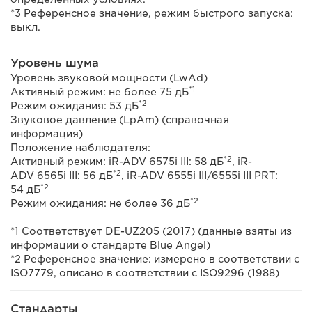
*3 Референсное значение, режим быстрого запуска:
выкл.
Уровень шума
Уровень звуковой мощности (LwAd)
*1
Активный режим: не более 75 дБ
*2
Режим ожидания: 53 дБ
Звуковое давление (LpAm) (справочная
информация)
Положение наблюдателя:
*2
Активный режим: iR-ADV 6575i III: 58 дБ
, iR-
*2
ADV 6565i III: 56 дБ
, iR-ADV 6555i III/6555i III PRT:
*2
54 дБ
*2
Режим ожидания: не более 36 дБ
*1 Соответствует DE-UZ205 (2017) (данные взяты из
информации о стандарте Blue Angel)
*2 Референсное значение: измерено в соответствии с
ISO7779, описано в соответствии с ISO9296 (1988)
Стандарты