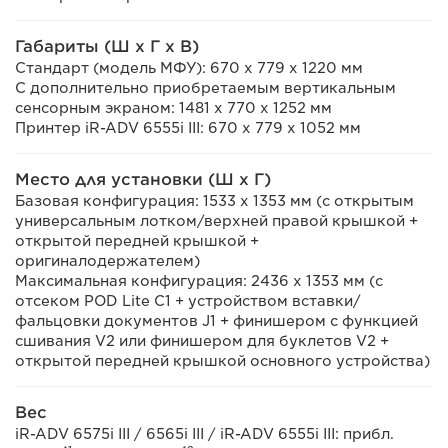
Габариты (Ш x Г x В)
Стандарт (модель МФУ): 670 x 779 x 1220 мм
С дополнительно приобретаемым вертикальным
сенсорным экраном: 1481 x 770 x 1252 мм
Принтер iR-ADV 6555i III: 670 x 779 x 1052 мм
Место для установки (Ш x Г)
Базовая конфигурация: 1533 x 1353 мм (с открытым
универсальным лотком/верхней правой крышкой +
открытой передней крышкой +
оригиналодержателем)
Максимальная конфигурация: 2436 x 1353 мм (с
отсеком POD Lite C1 + устройством вставки/
фальцовки документов J1 + финишером с функцией
сшивания V2 или финишером для буклетов V2 +
открытой передней крышкой основного устройства)
Вес
iR-ADV 6575i III / 6565i III / iR-ADV 6555i III: прибл.