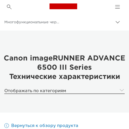
Canon Logo, back to h
Многофункциональные черно-белые принтеры
Пере
цепо
Canon
Решения и услуги
Продукты и решения для бизнеса
Canon imageRUNNER ADVANCE
6500 III Series
Принтеры и факсимильные аппараты для бизнеса
Технические характеристики
Многофункциональные принтеры - Принтеры «Все в одном»
Отображать по категориям
Вернуться к обзору продукта