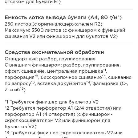
отсеком для бумаги E1)
Емкость лотка вывода бумаги (A4, 80 г/м²)
250 листов (с оригиналодержателем R2)
Максимум: 3500 листов (с финишером с функцией
сшивания V2 или финишером для буклетов V2)
Средства окончательной обработки
Стандартные: разбор, группирование
С внешним финишером: разбор, группирование,
*1
офсет, сшивание, центральная прошивка
,
*2
*3
перфорация
, бесскрепочное сшивание
, сшивание
*3
*4
по запросу
, вставка документов
, фальцовка (C-,
*5
Z-сгиб
)
*1 Требуется финишер для буклетов V2
*2 Требуется перфоратор A1 (2/4 отверстия) или
перфоратор A1 (4 отверстия) (с финишером-
скрепкосшивателем V2 или финишером для
буклетов V2)
*3 Требуется финишер-скрепкосшиватель V2 или