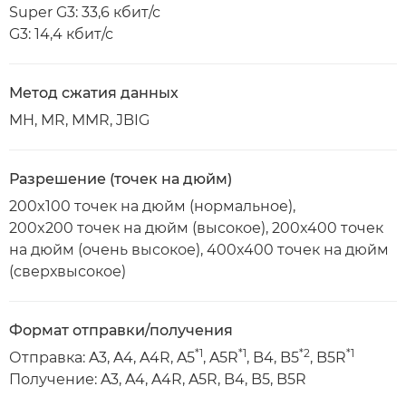
Super G3: 33,6 кбит/с
G3: 14,4 кбит/с
Метод сжатия данных
MH, MR, MMR, JBIG
Разрешение (точек на дюйм)
200x100 точек на дюйм (нормальное),
200x200 точек на дюйм (высокое), 200x400 точек
на дюйм (очень высокое), 400x400 точек на дюйм
(сверхвысокое)
Формат отправки/получения
*1
*1
*2
*1
Отправка: A3, A4, A4R, A5
, A5R
, B4, B5
, B5R
Получение: A3, A4, A4R, A5R, B4, B5, B5R