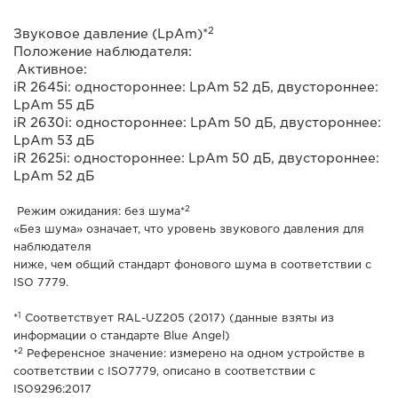
2
Звуковое давление (LpAm)*
Положение наблюдателя:
Активное:
iR 2645i: одностороннее: LpAm 52 дБ, двустороннее:
LpAm 55 дБ
iR 2630i: одностороннее: LpAm 50 дБ, двустороннее:
LpAm 53 дБ
iR 2625i: одностороннее: LpAm 50 дБ, двустороннее:
LpAm 52 дБ
2
Режим ожидания: без шума*
«Без шума» означает, что уровень звукового давления для
наблюдателя
ниже, чем общий стандарт фонового шума в соответствии с
ISO 7779.
1
*
Соответствует RAL-UZ205 (2017) (данные взяты из
информации о стандарте Blue Angel)
2
*
Референсное значение: измерено на одном устройстве в
соответствии с ISO7779, описано в соответствии с
ISO9296:2017