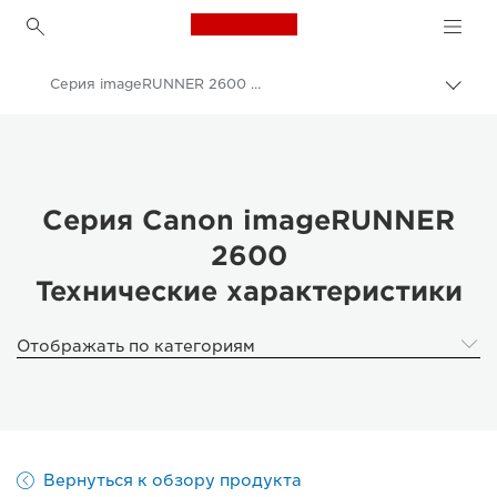
Canon Logo, back to h
Серия imageRUNNER 2600 - Технические характеристики
Пере
цепо
Canon
Решения и услуги
Продукты и решения для бизнеса
Серия Canon imageRUNNER
2600
Принтеры и факсимильные аппараты для бизнеса
Технические характеристики
Многофункциональные принтеры - Принтеры «Все в одном»
Многофункциональные черно-белые принтеры
Отображать по категориям
Серия imageRUNNER 2600
Вернуться к обзору продукта