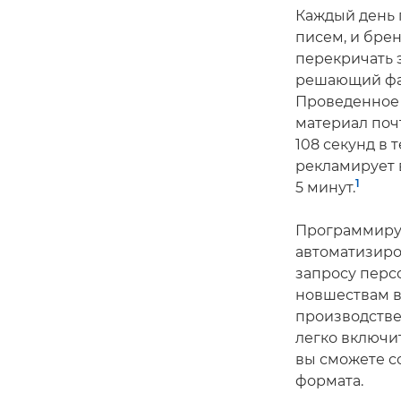
Каждый день 
писем, и бре
перекричать э
решающий фак
Проведенное в
материал поч
108 секунд в 
рекламирует 
1
5 минут.
Программируе
автоматизиро
запросу перс
новшествам в
производстве
легко включи
вы сможете с
формата.