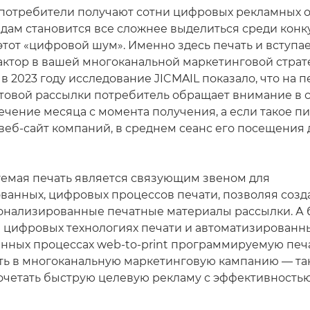
потребители получают сотни цифровых рекламных 
ндам становится все сложнее выделиться среди конк
тот «цифровой шум». Именно здесь печать и вступает
тор в вашей многоканальной маркетинговой страт
 2023 году исследование JICMAIL показало, что на 
товой рассылки потребитель обращает внимание в 
течение месяца с момента получения, а если такое п
веб-сайт компаний, в среднем сеанс его посещения 
мая печать является связующим звеном для
ванных, цифровых процессов печати, позволяя созд
онализированные печатные материалы рассылки. А 
 цифровых технологиях печати и автоматизированн
нных процессах web-to-print программируемую печ
ть в многоканальную маркетинговую кампанию — т
очетать быструю целевую рекламу с эффективность