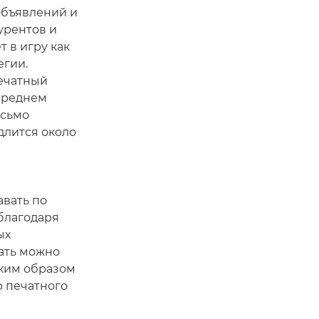
объявлений и
урентов и
 в игру как
егии.
печатный
среднем
исьмо
длится около
авать по
благодаря
ых
ать можно
аким образом
ю печатного