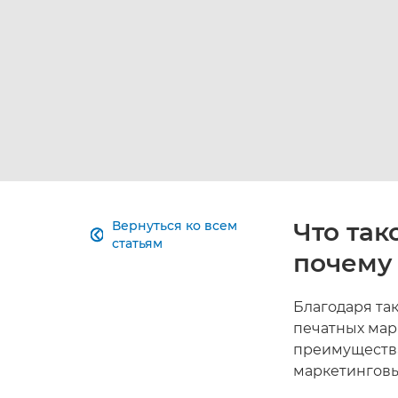
Что так
Вернуться ко всем

статьям
почему 
Благодаря та
печатных мар
преимущества
маркетинговы