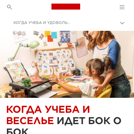
Canon Logo, back to h
КОГДА УЧЕБА И УДОВОЛЬСТВИЕ ИДЕТ БОК О БОК
Пере
цепо
Canon
КОГДА УЧЕБА И
ВЕСЕЛЬЕ
ИДЕТ БОК О
БОК