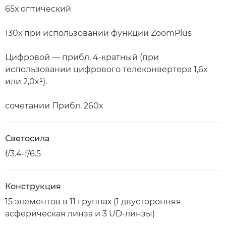
65х оптический
130х при использовании функции ZoomPlus
Цифровой — прибл. 4-кратный (при
использовании цифрового телеконвертера 1,6x
или 2,0x¹).
сочетании Прибл. 260x
Светосила
f/3.4-f/6.5
Конструкция
15 элементов в 11 группах (1 двусторонняя
асферическая линза и 3 UD-линзы)