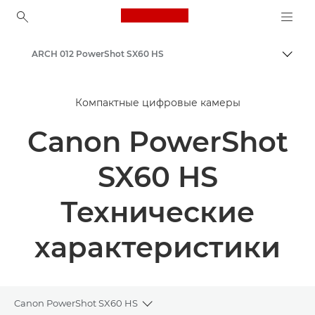
Canon Logo, back to ho
ARCH 012 PowerShot SX60 HS
Пере
Canon
Компактные цифровые камеры
Canon PowerShot
SX60 HS
Технические
характеристики
Canon PowerShot SX60 HS
Toggle breadcrumbs