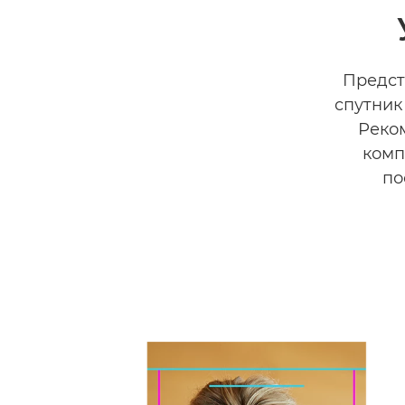
Предст
спутник
Реко
комп
по