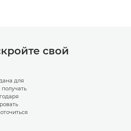
скройте свой
дана для
 получать
годаря
ровать
доточиться