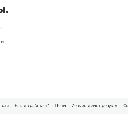
ы.
к
ти —
ости
Как это работает?
Цены
Совместимые продукты
Со