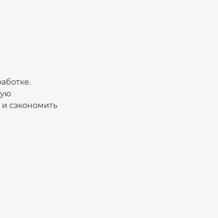
аботке.
ную
 и сэкономить