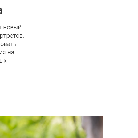
а
ш новый
ртретов.
овать
мя на
ых,