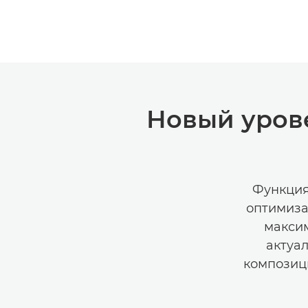
Новый урове
Функция
оптимиза
максим
актуа
композици