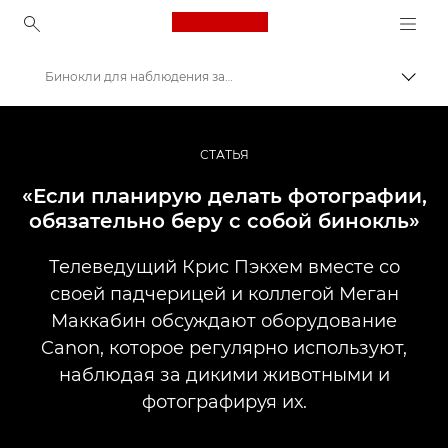
Canon Logo, back to ho
Бинокли для наблюдения за дикой природой
Пере
Canon
Профессиональная фото- и видеосъемка
СТАТЬЯ
Истории
«Если планирую делать фотографии,
обязательно беру с собой бинокль»
Телеведущий Крис Пэкхем вместе со
своей падчерицей и коллегой Меган
Маккабин обсуждают оборудование
Canon, которое регулярно используют,
наблюдая за дикими животными и
фотографируя их.