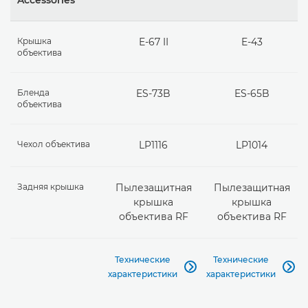
Крышка
E-67 II
E-43
объектива
Бленда
ES-73B
ES-65B
объектива
Чехол объектива
LP1116
LP1014
Задняя крышка
Пылезащитная
Пылезащитная
крышка
крышка
объектива RF
объектива RF
Технические
Технические


характеристики
характеристики