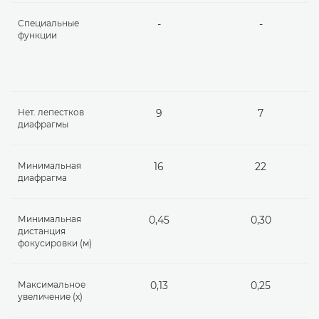
Специальные
-
-
функции
Нет. лепестков
9
7
диафрагмы
Минимальная
16
22
диафрагма
Минимальная
0,45
0,30
дистанция
фокусировки (м)
Максимальное
0,13
0,25
увеличение (x)