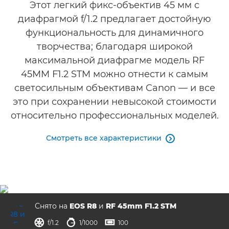
Этот легкий фикс-объектив 45 мм с
диафрагмой f/1.2 предлагает достойную
Галерея
функциональность для динамичного
творчества; благодаря широкой
максимальной диафрагме модель RF
45MM F1.2 STM можно отнести к самым
светосильным объективам Canon — и все
это при сохранении невысокой стоимости
относительно профессиональных моделей.
Смотреть все характеристики

Снято на
EOS R8
и
RF 45mm F1.2 STM
диафрагма
выдержка
ISO



f/1.2
1/1000
100