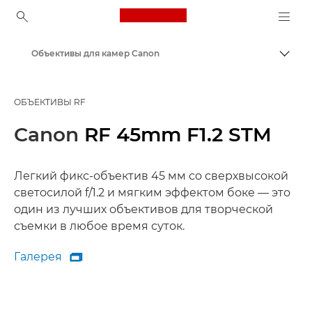
Canon Logo, back to ho
Объективы для камер Canon
Пере
Canon
ОБЪЕКТИВЫ RF
Canon
RF 45mm F1.2 STM
Легкий фикс-объектив 45 мм со сверхвысокой
светосилой f/1.2 и мягким эффектом боке — это
один из лучших объективов для творческой
съемки в любое время суток.
Галерея

Галерея