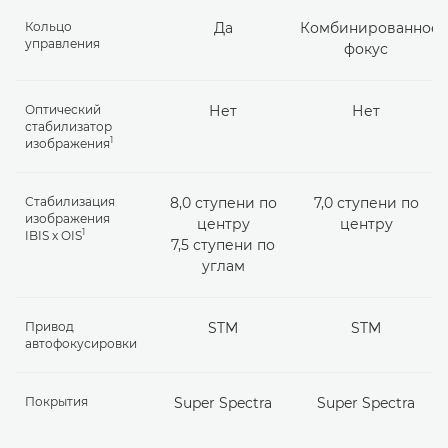
Кольцо
Да
Комбинированное 
управления
фокус
Оптический
Нет
Нет
стабилизатор
1
изображения
Стабилизация
8,0 ступени по
7,0 ступени по
изображения
центру
центру
1
IBIS x OIS
7,5 ступени по
углам
Привод
STM
STM
автофокусировки
Покрытия
Super Spectra
Super Spectra