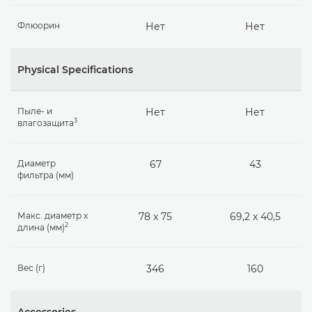
Флюорин
Нет
Нет
Physical Specifications
Пыле- и
Нет
Нет
3
влагозащита
Диаметр
67
43
фильтра (мм)
Макс. диаметр x
78 x 75
69,2 x 40,5
2
длина (мм)
Вес (г)
346
160
Accessories