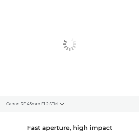
Canon RF 45mm F1.2 STM
Toggle breadcrumbs
Общая информация
Fast aperture, high impact
Технические характеристики