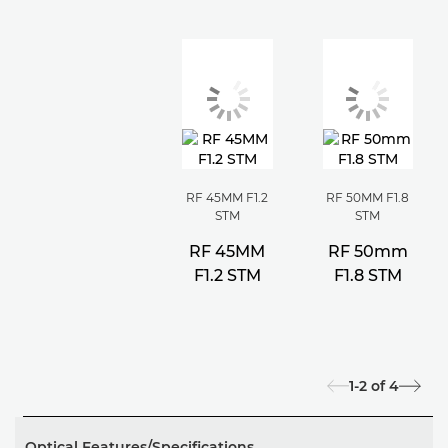
RF 45MM F1.2
RF 50MM F1.8
STM
STM
RF 45MM
RF 50mm
F1.2 STM
F1.8 STM
1-2
of
4
Optical Features/Specifications