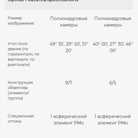
Размер
Полнокадровые
Полнокадровые
изображения
камеры
камеры
Угол поля
49° 35', 29° 50', 51°
40° 00′, 27° 30′, 46°
зрения (по
20'
00′
горизонтали, по
вертикали, по
диагонали)
Конструкция
9/7
6/5
объектива
(элементы/
группы)
Специальная
1 асферический
1 асферический
оптика
элемент PMo
элемент PMo