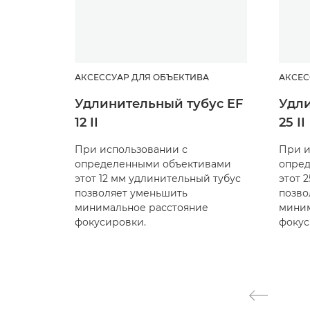
АКСЕССУАР ДЛЯ ОБЪЕКТИВА
АКСЕС
Удлинительный тубус EF
Удли
12 II
25 II
При использовании с
При и
определенными объективами
опре
этот 12 мм удлинительный тубус
этот 
позволяет уменьшить
позво
минимальное расстояние
миним
фокусировки.
фокус