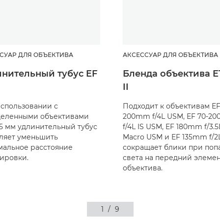
СУАР ДЛЯ ОБЪЕКТИВА
АКСЕССУАР ДЛЯ ОБЪЕКТИВА
нительный тубус EF
Бленда объектива E
II
спользовании с
Подходит к объективам EF
деленными объективами
200mm f/4L USM, EF 70-2
25 мм удлинительный тубус
f/4L IS USM, EF 180mm f/3.5
ляет уменьшить
Macro USM и EF 135mm f/2
альное расстояние
сокращает блики при поп
ировки.
света на передний элеме
объектива.
1
/
9