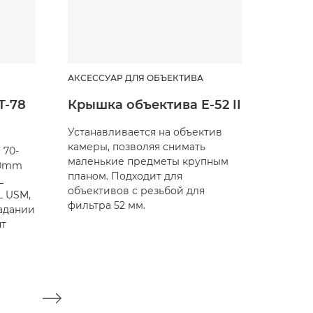
АКСЕССУАР ДЛЯ ОБЪЕКТИВА
АКСЕСС
T-78
Крышка объектива E-52 II
Пыле
объек
Устанавливается на объектив
камеры, позволяя снимать
 70-
Защища
маленькие предметы крупным
00mm
он не и
планом. Подходит для
L
объективов с резьбой для
L USM,
фильтра 52 мм.
адании
нт