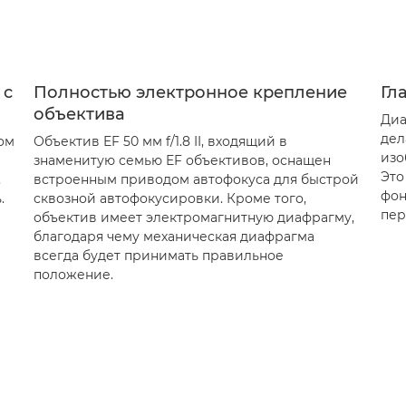
 с
Полностью электронное крепление
Гл
объектива
Диа
дел
ом
Объектив EF 50 мм f/1.8 II, входящий в
изо
знаменитую семью EF объективов, оснащен
Это
,
встроенным приводом автофокуса для быстрой
фон
.
сквозной автофокусировки. Кроме того,
пер
объектив имеет электромагнитную диафрагму,
благодаря чему механическая диафрагма
всегда будет принимать правильное
положение.