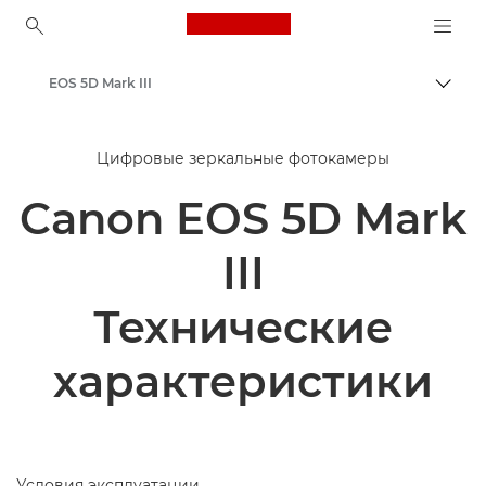
Canon Logo, back to ho
EOS 5D Mark III
Пере
Canon
Цифровые зеркальные фотокамеры
Canon EOS 5D Mark
III
Технические
характеристики
Условия эксплуатации