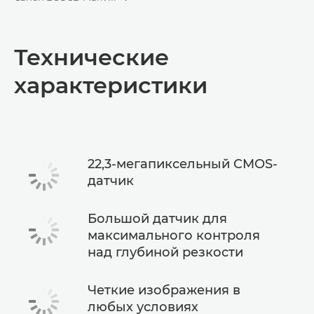
Toggle breadcrumbs
Общая информация
Технические
Технические характеристики
характеристики
22,3-мегапиксельный CMOS-
датчик
Большой датчик для
максимального контроля
над глубиной резкости
Четкие изображения в
любых условиях