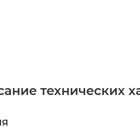
ание технических х
ИЯ