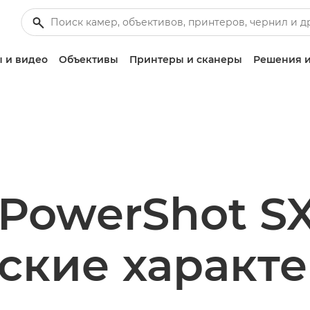
 и видео
Объективы
Принтеры и сканеры
Решения и
PowerShot S
ские характ