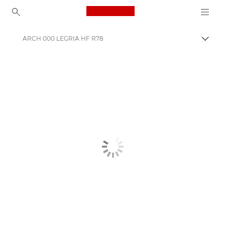
Canon Logo, back to ho
ARCH 000 LEGRIA HF R78
Пере
Canon