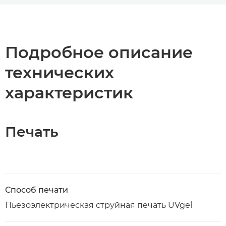
Общая информация
Технические характеристики
Подробное описание
технических
Загрузка PDF
характеристик
Печать
Способ печати
Пьезоэлектрическая струйная печать UVgel