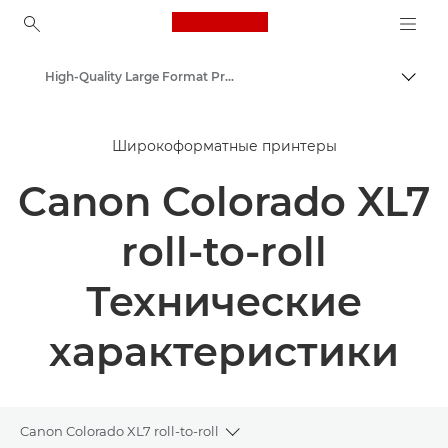
Canon Logo, back to ho
High-Quality Large Format Printers for CAD/GIS and Stunning Graphics
Пере
Canon
Широкоформатные принтеры
Решения и услуги
Canon Colorado XL7
Продукты и решения для бизнеса
roll-to-roll
Технические
характеристики
Canon Colorado XL7 roll-to-roll
Toggle breadcrumbs